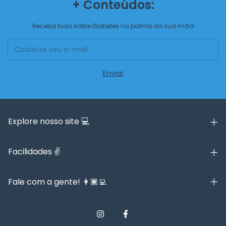
+ Conteúdos:
Receba tudo sobre Diabetes na palma da sua mão!
Explore nosso site 💻
Facilidades ✌️
Fale com a gente! 👩🏿‍💻