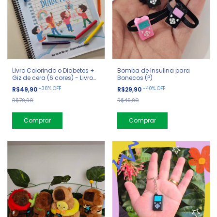
Livro Colorindo o Diabetes +
Bomba de Insulina para
Giz de cera (6 cores) - Livro
Bonecos (P)
Físico
-
38
%
OFF
-
40
%
OFF
R$49,90
R$29,90
R$79,90
R$49,90
Comprar
Comprar