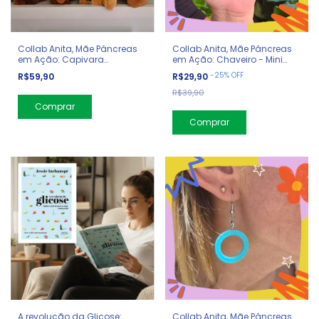
Collab Anita, Mãe Pâncreas
Collab Anita, Mãe Pâncreas
em Ação: Capivara
em Ação: Chaveiro - Mini
Diabética
Bomba
-
25
%
OFF
R$59,90
R$29,90
R$39,90
Comprar
A revolução da Glicose:
Collab Anita, Mãe Pâncreas