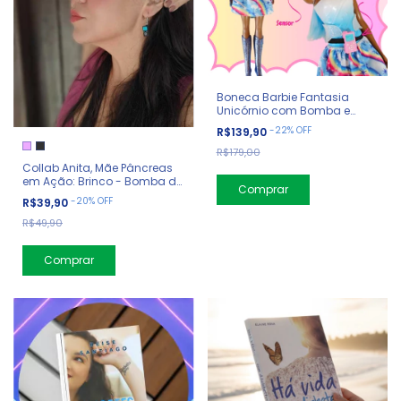
Boneca Barbie Fantasia
Unicórnio com Bomba e
Sensor
-
22
%
OFF
R$139,90
R$179,00
Collab Anita, Mãe Pâncreas
em Ação: Brinco - Bomba de
Insulina
-
20
%
OFF
R$39,90
R$49,90
Comprar