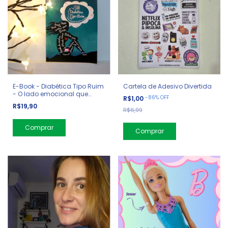
Cartela de Adesivo Divertida
E-Book - Diabética Tipo Ruim
- O lado emocional que
-
86
%
OFF
R$1,00
precisa ser falado
R$19,90
R$6,99