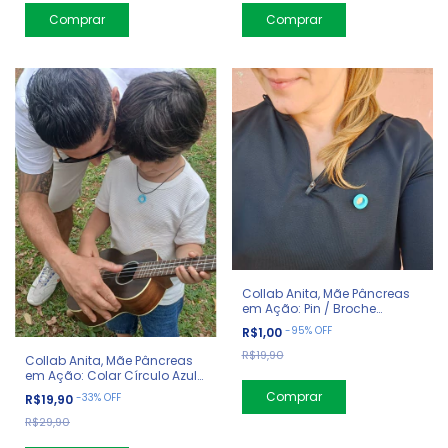
Collab Anita, Mãe Pâncreas
em Ação: Pin / Broche
Círculo Mundial do Diabetes
-
95
%
OFF
R$1,00
R$19,90
Collab Anita, Mãe Pâncreas
em Ação: Colar Círculo Azul
Diabetes
-
33
%
OFF
R$19,90
R$29,90