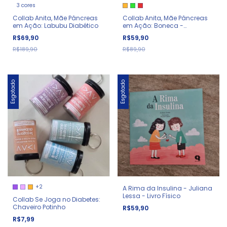
3 cores
Collab Anita, Mãe Pâncreas
Collab Anita, Mãe Pâncreas
em Ação: Labubu Diabético
em Ação: Boneca -
Glicozilda
R$69,90
R$59,90
R$189,90
R$89,90
Esgotado
Esgotado
+2
A Rima da Insulina - Juliana
Lessa - Livro Físico
Collab Se Joga no Diabetes:
Chaveiro Potinho
R$59,90
R$7,99