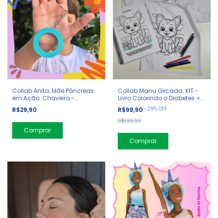
Collab Anita, Mãe Pâncreas
Collab Manu Glicada: KIT -
em Ação: Chaveiro -
Livro Colorindo o Diabetes +
Diabetes
Camiseta + Canetinha
-
29
%
OFF
R$29,90
R$99,90
R$139,90
Comprar