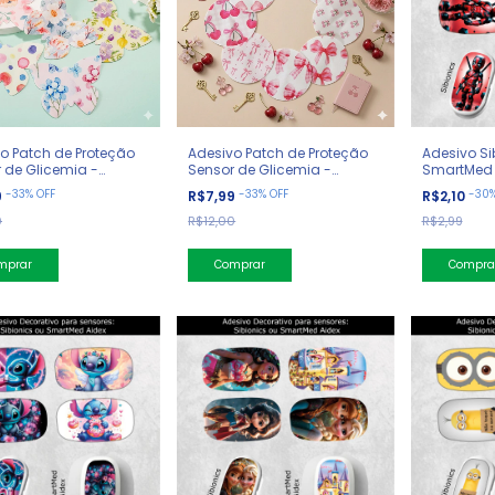
o Patch de Proteção
Adesivo Patch de Proteção
Adesivo Si
 de Glicemia -
Sensor de Glicemia -
SmartMed A
etas
Cerejas
-
33
%
OFF
-
33
%
OFF
-
30
9
R$7,99
R$2,10
0
R$12,00
R$2,99
mprar
Comprar