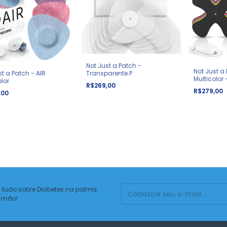
Not Just a Patch -
Not Just a 
st a Patch - AIR
Transparente P
Multicolor 
olor
R$269,00
R$279,00
,00
 tudo sobre Diabetes na palma
 mão!