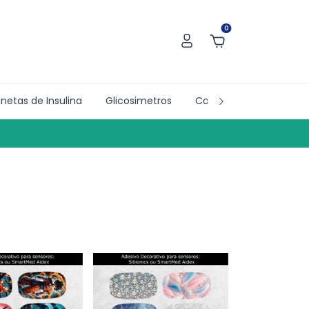
0
netas de Insulina
Glicosimetros
Collab´s
Doações