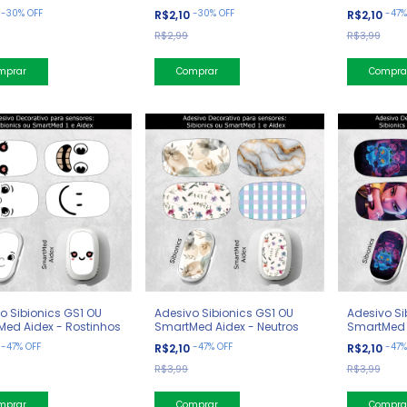
-
30
%
OFF
-
30
%
OFF
-
47
0
R$2,10
R$2,10
R$2,99
R$3,99
o Sibionics GS1 OU
Adesivo Sibionics GS1 OU
Adesivo Si
ed Aidex - Rostinhos
SmartMed Aidex - Neutros
SmartMed 
Demon Hun
-
47
%
OFF
-
47
%
OFF
-
47
0
R$2,10
R$2,10
R$3,99
R$3,99