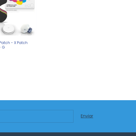
Patch - X Patch
- G