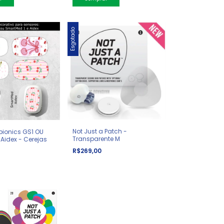
Esgotado
Not Just a Patch -
bionics GS1 OU
Transparente M
Aidex - Cerejas
R$269,00