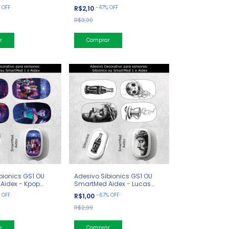
%
OFF
-
47
%
OFF
R$2,10
R$3,99
bionics GS1 OU
Adesivo Sibionics GS1 OU
Aidex - Kpop
SmartMed Aidex - Lucas
ters
Lorenzi
%
OFF
-
67
%
OFF
R$1,00
R$2,99