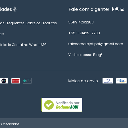
dades ✌️
Fale com a gente! 👩🏿‍💻
5511914292288
as Frequentes Sobre os Produtos
+55 11 91429-2288
eis
falecomalojatipo1@gmail.com
dade Oficial no WhatsAPP
Visite o nosso Blog!
Meios de envio
os reservados.