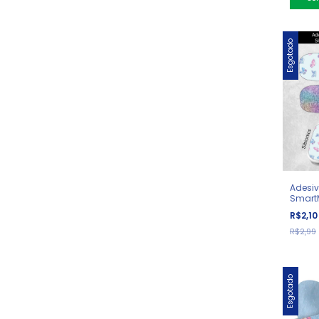
Esgotado
Adesiv
Smart
R$2,1
R$2,99
Esgotado