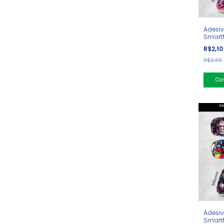
Adesiv
SmartM
R$2,1
R$2,99
Adesiv
SmartM