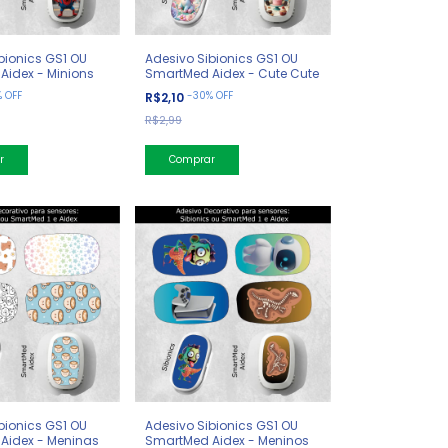
bionics GS1 OU
Adesivo Sibionics GS1 OU
Aidex - Minions
SmartMed Aidex - Cute Cute
%
OFF
-
30
%
OFF
R$2,10
R$2,99
bionics GS1 OU
Adesivo Sibionics GS1 OU
Aidex - Meninas
SmartMed Aidex - Meninos