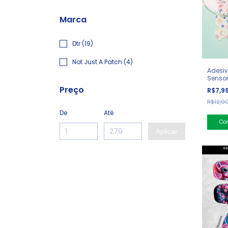
Marca
Dtr (19)
Not Just A Patch (4)
Adesiv
Sensor
Borbol
Preço
R$7,9
R$12,0
De
Até
Co
Aplicar