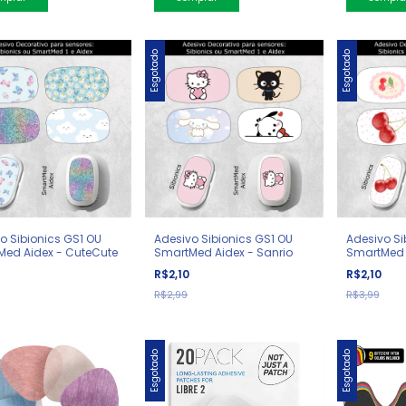
Esgotado
Esgotado
o Sibionics GS1 OU
Adesivo Sibionics GS1 OU
Adesivo Si
Med Aidex - CuteCute
SmartMed Aidex - Sanrio
SmartMed 
0
R$2,10
R$2,10
R$2,99
R$3,99
Esgotado
Esgotado