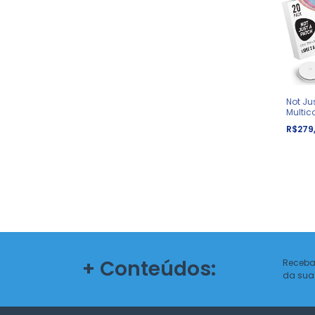
Not Ju
Multic
R$279
+ Conteúdos:
Receba
da sua