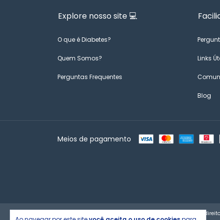
Explore nosso site 💻
Facili
O que é Diabetes?
Pergunt
Quem Somos?
Links Út
Perguntas Frequentes
Comuni
Blog
Meios de pagamento
Copyright Loja Tipo 1 - 26858637000107 - 2026. Todos os direit
Ao navegar por este site
você aceita o uso de cookies
para