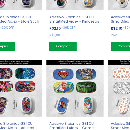
o Sibionics GS1 OU
Adesivo Sibionics GS1 OU
Adesivo Si
ed Aidex - Lilo e Stich
SmartMed Aidex - Princesas
SmartMed 
-
30
%
OFF
-
30
%
OFF
-
30
0
R$2,10
R$2,10
R$2,99
R$2,99
o Sibionics GS1 OU
Adesivo Sibionics GS1 OU
Adesivo Si
ed Aidex - Artistas
SmartMed Aidex - Gamer
SmartMed 