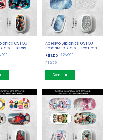
bionics GS1 OU
Adesivo Sibionics GS1 OU
idex - Herois
SmartMed Aidex - Texturas
%
OFF
-
67
%
OFF
R$1,00
R$2,99