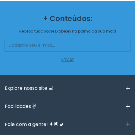
+ Conteúdos:
Receba tudo sobre Diabetes na palma da sua mão!
Explore nosso site 💻
Facilidades ✌️
Fale com a gente! 👩🏿‍💻