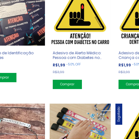
 de Identificação
Adesivo de Alerta Médico:
Adesivo de
es
Pessoa com Diabetes no
Criança c
Carro
Carro
-
50
%
OFF
-
50
0
R$1,99
R$1,99
R$3,99
R$3,99
Esgotado