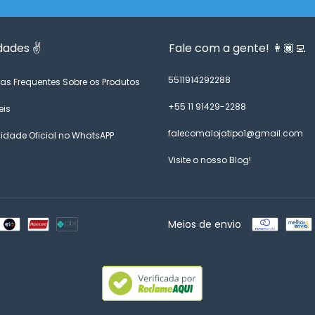
dades ✌️
Fale com a gente! 👩🏿‍💻
5511914292288
as Frequentes Sobre os Produtos
+55 11 91429-2288
eis
falecomalojatipo1@gmail.com
dade Oficial no WhatsAPP
Visite o nosso Blog!
Meios de envio