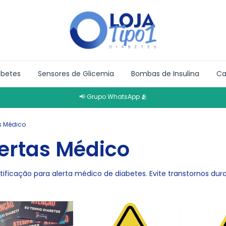
abetes
Sensores de Glicemia
Bombas de Insulina
Ca
📢 Grupo WhatsApp 🫂
as Médico
lertas Médico
ficação para alerta médico de diabetes. Evite transtornos dura