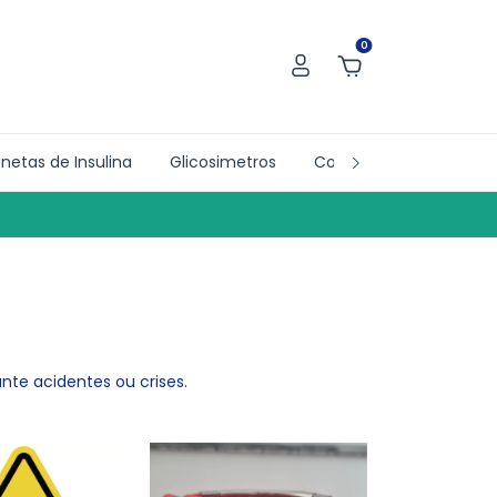
0
netas de Insulina
Glicosimetros
Collab´s
Doações
nte acidentes ou crises.