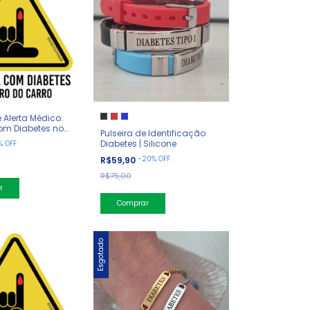
 Alerta Médico:
om Diabetes no
Pulseira de Identificação
Diabetes | Silicone
%
OFF
-
20
%
OFF
R$59,90
R$75,00
Comprar
Esgotado