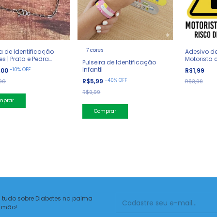
7 cores
ra de Identificação
Adesivo de
es | Prata e Pedra
Motorista 
Pulseira de Identificação
ira
Carro
Infantil
-
10
%
OFF
,00
R$1,99
-
40
%
OFF
R$5,99
00
R$3,99
R$9,99
Comprar
 tudo sobre Diabetes na palma
 mão!