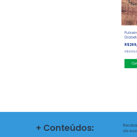
Pulsei
Diabet
Brasile
R$269
R$299,
+ Conteúdos:
Receba
da sua