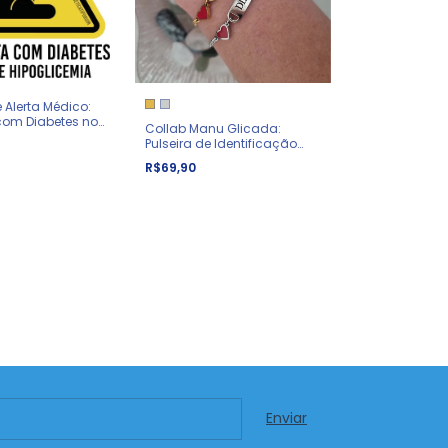
 Alerta Médico:
com Diabetes no
Collab Manu Glicada:
Pulseira de Identificação
Diabetes | Metal
R$69,90