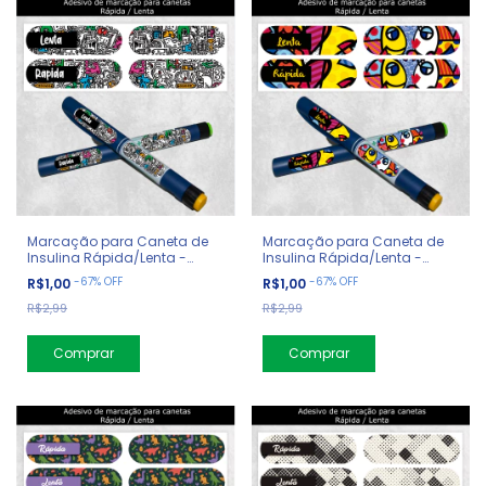
Marcação para Caneta de
Marcação para Caneta de
Insulina Rápida/Lenta -
Insulina Rápida/Lenta -
Diabetes - Doodle Art
Diabetes - Romero Brito
-
67
%
OFF
-
67
%
OFF
R$1,00
R$1,00
R$2,99
R$2,99