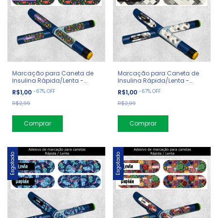
Marcação para Caneta de
Marcação para Caneta de
Insulina Rápida/Lenta -
Insulina Rápida/Lenta -
Diabetes - Dinossauro
Diabetes - Geometrico
-
67
%
OFF
-
67
%
OFF
R$1,00
R$1,00
R$2,99
R$2,99
Esgotado
Esgotado