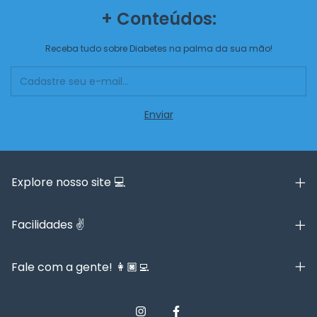
+ Conteúdos:
Receba tudo sobre Diabetes na palma da sua mão!
Explore nosso site 💻
Facilidades ✌️
Fale com a gente! 👩🏿‍💻