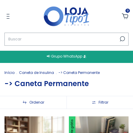
0
📢 Grupo WhatsApp 🫂
Início
.
Caneta de Insulina
.
-> Caneta Permanente
-> Caneta Permanente
Ordenar
Filtrar
Frete grátis