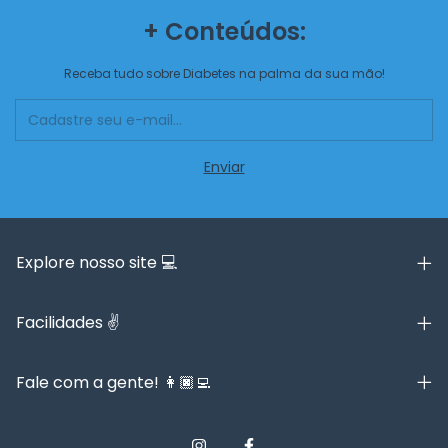
+ Conteúdos:
Receba tudo sobre Diabetes na palma da sua mão!
Explore nosso site 💻
Facilidades ✌️
Fale com a gente! 👩🏿‍💻