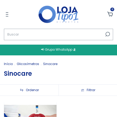
0
📢 Grupo WhatsApp 🫂
Início
.
Glicosímetros
.
Sinocare
Sinocare
Ordenar
Filtrar