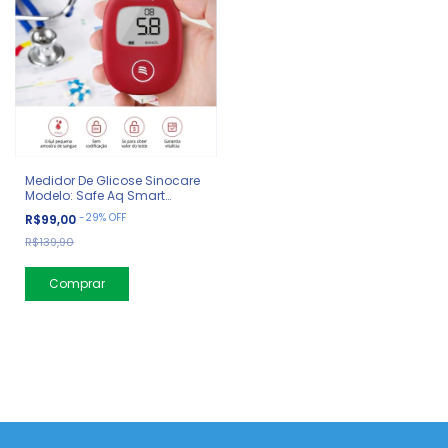
Medidor De Glicose Sinocare
Modelo: Safe Aq Smart
(vermelho)
-
29
%
OFF
R$99,00
R$139,90
Comprar