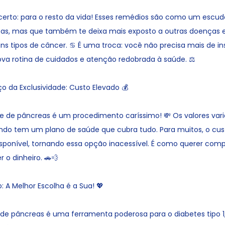
 certo: para o resto da vida! Esses remédios são como um escu
as, mas que também te deixa mais exposto a outras doenças
uns tipos de câncer. ♋ É uma troca: você não precisa mais de in
a rotina de cuidados e atenção redobrada à saúde. ⚖️
o da Exclusividade: Custo Elevado 💰
e de pâncreas é um procedimento caríssimo! 💸 Os valores var
o tem um plano de saúde que cubra tudo. Para muitos, o cu
ansponível, tornando essa opção inacessível. É como querer com
r o dinheiro. 🚗💨
 A Melhor Escolha é a Sua! 💖
 de pâncreas é uma ferramenta poderosa para o diabetes tipo 1