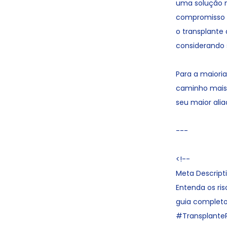
uma solução m
compromisso v
o transplante
considerando s
Para a maioria
caminho mais 
seu maior alia
---
<!--
Meta Descripti
Entenda os ri
guia completo
#Transplante