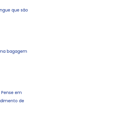
angue que são
 uma bagagem
. Pense em
edimento de