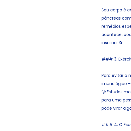
Seu corpo é c
pâncreas como
remédios espec
acontece, pod
insulina. 🔄
### 3. Exércit
Para evitar a
imunológico – 
🤧 Estudos mo
para uma pes
pode virar algo
### 4. O Escu