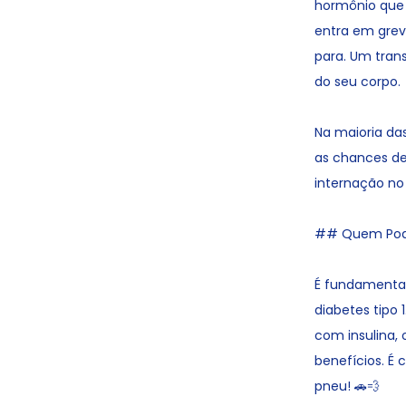
hormônio que a
entra em grev
para. Um tran
do seu corpo.
Na maioria das
as chances de
internação no 
## Quem Pode
É fundamental
diabetes tipo 
com insulina, 
benefícios. É
pneu! 🚗💨