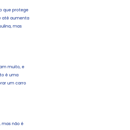
do que protege
 e até aumenta
sulina, mas
iam muito, e
sto é uma
prar um carro
, mas não é