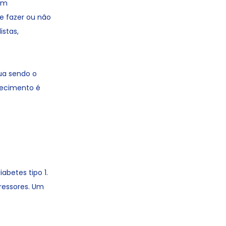
 um
e fazer ou não
stas,
nua sendo o
hecimento é
abetes tipo 1.
ressores. Um