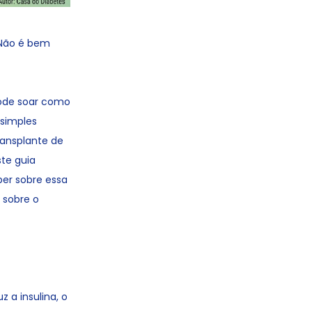
 Não é bem
pode soar como
 simples
ransplante de
ste guia
ber sobre essa
 sobre o
a insulina, o