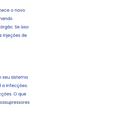
nhece o novo
omando
órgão. Se isso
s injeções de
m seu sistema
l a infecções.
cções. O que
ossupressores