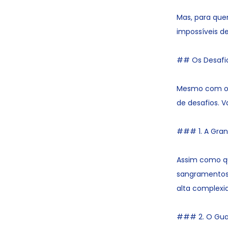
Mas, para que
impossíveis de
## Os Desafio
Mesmo com os
de desafios. V
### 1. A Grand
Assim como qu
sangramentos,
alta complexi
### 2. O Guar