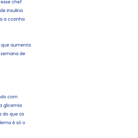
 esse chef
de insulina
a a cozinha
 o que aumenta
a semana de
undo com
 a glicemia
s do que os
lema é só o