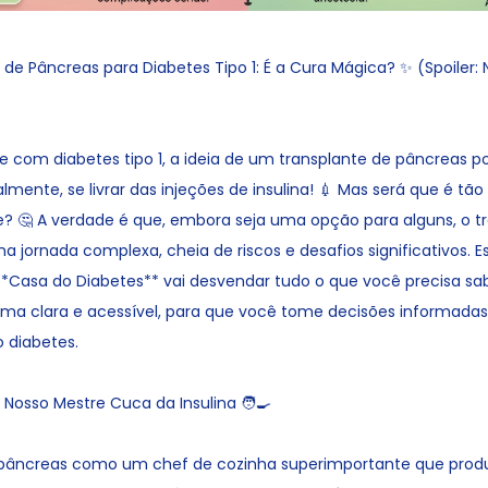
 de Pâncreas para Diabetes Tipo 1: É a Cura Mágica? ✨ (Spoiler:
e com diabetes tipo 1, a ideia de um transplante de pâncreas 
lmente, se livrar das injeções de insulina! 💉 Mas será que é tão
? 🤔 A verdade é que, embora seja uma opção para alguns, o t
 jornada complexa, cheia de riscos e desafios significativos. E
*Casa do Diabetes** vai desvendar tudo o que você precisa sa
orma clara e acessível, para que você tome decisões informadas
 diabetes.
Nosso Mestre Cuca da Insulina 🧑‍🍳
pâncreas como um chef de cozinha superimportante que produz 