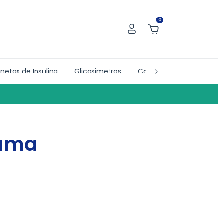
0
netas de Insulina
Glicosimetros
Collab´s
Doações
 uma