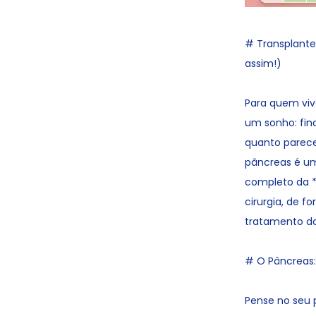
# Transplante
assim!)
Para quem viv
um sonho: fina
quanto parece
pâncreas é uma
completo da *
cirurgia, de f
tratamento do
# O Pâncreas: 
Pense no seu 