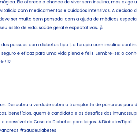
ágica. Ele oferece a chance de viver sem insulina, mas exige
italício com medicamentos e cuidados intensivos. A decisão d
 deve ser muito bem pensada, com a ajuda de médicos especiali
eu estilo de vida, saúde geral e expectativas. 🩺
 das pessoas com diabetes tipo 1, a terapia com insulina conti
seguro e eficaz para uma vida plena e feliz. Lembre-se: o con
do! 💡
on: Descubra a verdade sobre o transplante de pâncreas para di
scos, benefícios, quem é candidato e os desafios dos imunossup
 e acessível da Casa do Diabetes para leigos. #DiabetesTipo1
Pancreas #SaudeDiabetes