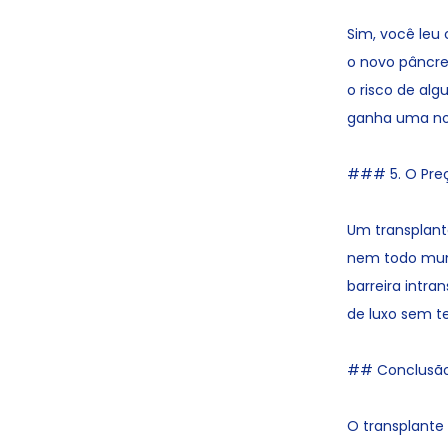
Sim, você leu
o novo pâncre
o risco de alg
ganha uma nov
### 5. O Preç
Um transplant
nem todo mund
barreira intr
de luxo sem te
## Conclusão:
O transplante