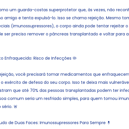
omo um guarda-costas superprotetor que, às vezes, não reco
 amigo e tenta expulsá-lo. Isso se chama rejeição. Mesmo t
iais (imunossupressores), o corpo ainda pode tentar rejeitar o 
e ser preciso remover o pâncreas transplantado e voltar para a
o Enfraquecido: Risco de Infecções 🦠
 rejeição, você precisará tomar medicamentos que enfraquece
o exército de defesa do seu corpo. Isso te deixa mais vulneráve
stram que até 70% das pessoas transplantadas podem ter infe
soa comum seria um resfriado simples, para quem tomou imun
 sério. 🚨
do de Duas Faces: Imunossupressores Para Sempre 💊