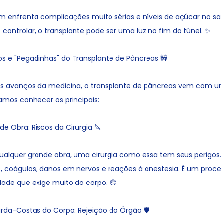
m enfrenta complicações muito sérias e níveis de açúcar no s
 controlar, o transplante pode ser uma luz no fim do túnel. ✨
s e "Pegadinhas" do Transplante de Pâncreas 🚧
 avanços da medicina, o transplante de pâncreas vem com
amos conhecer os principais:
e Obra: Riscos da Cirurgia 🔪
alquer grande obra, uma cirurgia como essa tem seus perigos
 coágulos, danos em nervos e reações à anestesia. É um proc
dade que exige muito do corpo. 🤕
da-Costas do Corpo: Rejeição do Órgão 🛡️