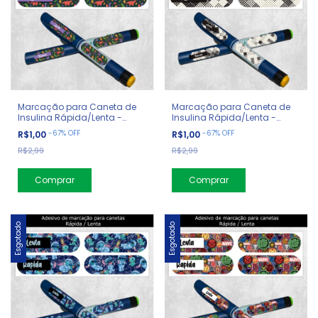
Marcação para Caneta de
Marcação para Caneta de
Insulina Rápida/Lenta -
Insulina Rápida/Lenta -
Diabetes - Dinossauro
Diabetes - Geometrico
-
67
%
OFF
-
67
%
OFF
R$1,00
R$1,00
R$2,99
R$2,99
Esgotado
Esgotado