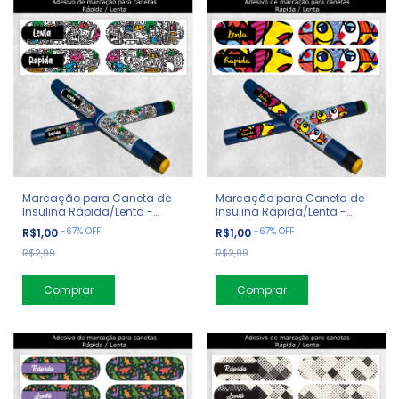
Marcação para Caneta de
Marcação para Caneta de
Insulina Rápida/Lenta -
Insulina Rápida/Lenta -
Diabetes - Doodle Art
Diabetes - Romero Brito
-
67
%
OFF
-
67
%
OFF
R$1,00
R$1,00
R$2,99
R$2,99